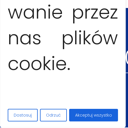
wanie przez
Anna Jesionczak
+53
nas plików
545553
cookie.
Maciej Lopez
+48
Dostosuj
Odrzuć
Akceptuj wszystko