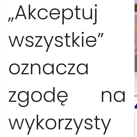
„Akceptuj
wszystkie”
oznacza
zgodę na
KONTA
UND
RESERV
wykorzysty