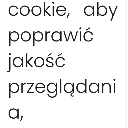
cookie, aby
przeprawy łodzią po podziemnej rzece. Po przerwie
na
lunch
w lokalnej restauracji zajrzymy na pobliską
plantację tytoniu
, gdzie poznamy tajniki zwijania
kubańskich cygar (z możliwością degustacji i
poprawić
zakupów). Dla chętnych 45-min.
przejażdżka konna
po okolicach Viñales (dodatkowo płatna). Na
zakończenie wizyty w Dolinie, pijąc przepyszną
piñacoladę będziemy podziwiać
Mural Prehistorii
–
jakość
jedno z największych malowideł na świecie – i
wyruszymy w drogę powrotną do Hawany.
przeglądani
Czas trwania
a,
ok. 11 godzin (8.00-19.00), codziennie, trasa ok. 400 km