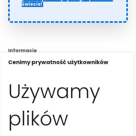
świecie!
Informacje
Cenimy prywatność użytkowników
Opis atrakcji
Używamy
Całodniowy wypad do jednego z najpiękniejszych
zakątków Kuby – wpisanej na Listę UNESCO
Doliny
Viñales
. Wycieczkę rozpoczniemy od zdjęć na
plików
punkcie widokowym
Los Jazmines
, skąd można
podziwiać majestatyczne ostańce wapienne
mogotes. Następnie zwiedzimy jedną z tych skał od
wewnątrz podczas wizyty w
Cueva del Indio
i krótkiej