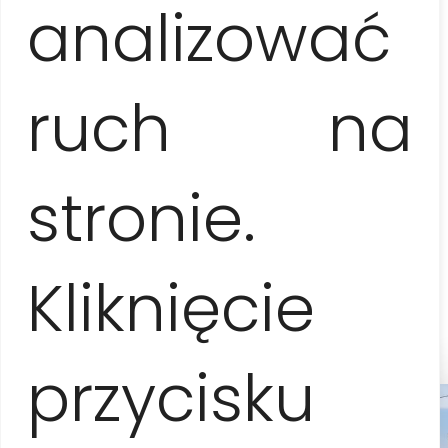
analizować
6-9 osób
115 EUR / os.
ruch na
10-15 osób
100 EUR / os.
stronie.
* Możliwa płatność gotówką lub przelewem w euro
oraz w dolarach (wg aktualnego kursu)
Kliknięcie
Sprawdź proponowane terminy zwiedzania
grupowego w naszym
kalendarzu
.
przycisku