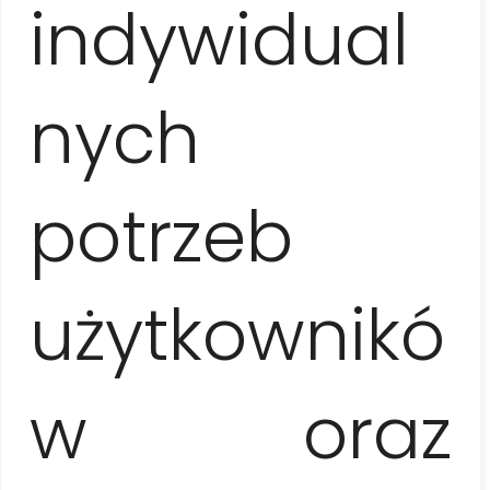
indywidual
przeciwsłoneczną (czapkę z daszkiem / kapelusz,
okulary, krem z filtrem), odpowiednie spodnie lub
legginsy do jazdy konnej
nych
Cennik
1 osoba
potrzeb
295 EUR / os.
użytkownikó
2 osoby
170 EUR / os.
w oraz
3-5 osób
135 EUR / os.