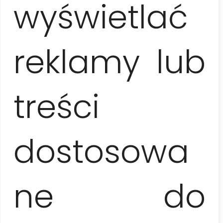
wyświetlać
W cenie wycieczki
Opieka lokalnego przewodnika (w języku polskim /
angielskim / hiszpańskim / francuskim / niemieckim),
reklamy lub
transport, wizyta w Jaskini Indianina, na plantacji
tytoniu i przy Muralu Prehistorii, lunch, piñacolada
treści
Nie wliczono w cenę
napiwki i własne wydatki nie ujęte w programie,
dostosowa
przejażdżka konna – 10 EUR / os.
ne do
Zabrać na zwiedzanie
Wygodne obuwie, butelkę wody i ochronę