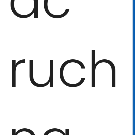
ać
ruch