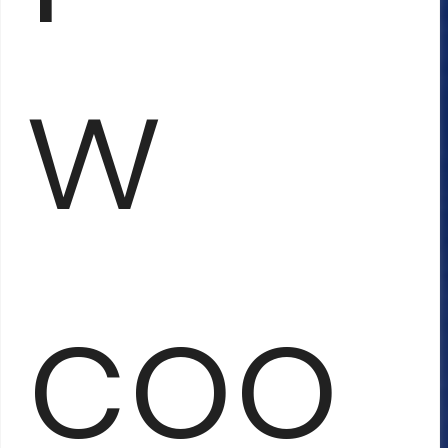
w
coo