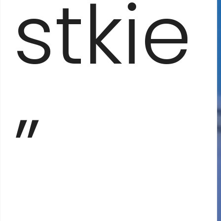
stkie
–
–
–
–
–
”