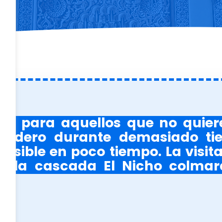
so para aquellos que no quier
adero durante demasiado ti
posible en poco tiempo. La visit
a la cascada El Nicho colma