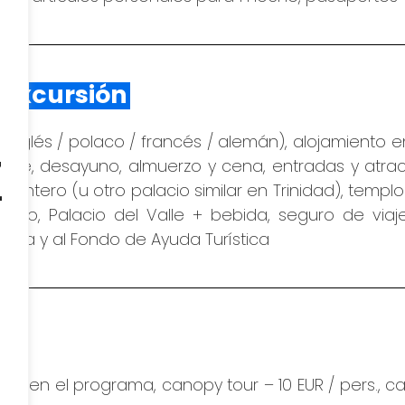
a excursión
z
/ inglés / polaco / francés / alemán), alojamiento 
rte, desayuno, almuerzo y cena, entradas y atrac
Cantero (u otro palacio similar en Trinidad), tem
Nicho, Palacio del Valle + bebida, seguro de viaj
stica y al Fondo de Ayuda Turística
h
s en el programa, canopy tour – 10 EUR / pers.,
ca