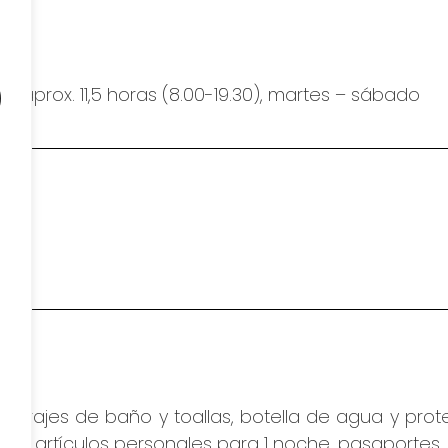
o
 2 – aprox. 11,5 horas (8.00-19.30), martes – sábado
m
 trajes de baño y toallas, botella de agua y prot
sus artículos personales para 1 noche, pasaportes