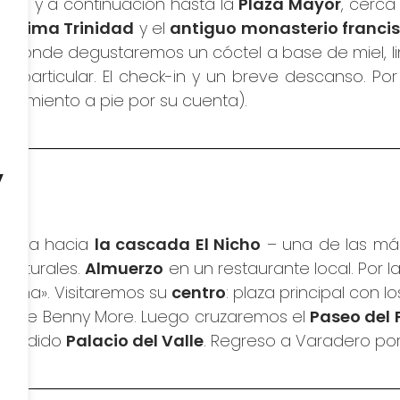
terior), y a continuación hasta la
Plaza Mayor
, cerca
antísima Trinidad
y el
antiguo monasterio franci
a
donde degustaremos un cóctel a base de miel, l
a particular. El check-in y un breve descanso. Por
lojamiento a pie por su cuenta).
y
salida hacia
la cascada El Nicho
– una de las más
i
 naturales.
Almuerzo
en un restaurante local. Por l
ubana». Visitaremos su
centro
: plaza principal con l
atua de Benny More. Luego cruzaremos el
Paseo del 
pléndido
Palacio del Valle
. Regreso a Varadero por