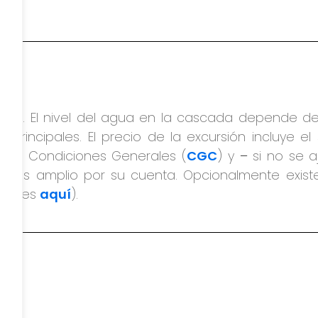
bios. El nivel del agua en la cascada depende de
principales. El precio de la excursión incluye el
n sus Condiciones Generales (
CGC
) y
–
si no se 
más amplio por su cuenta. Opcionalmente exist
etalles
aquí
).