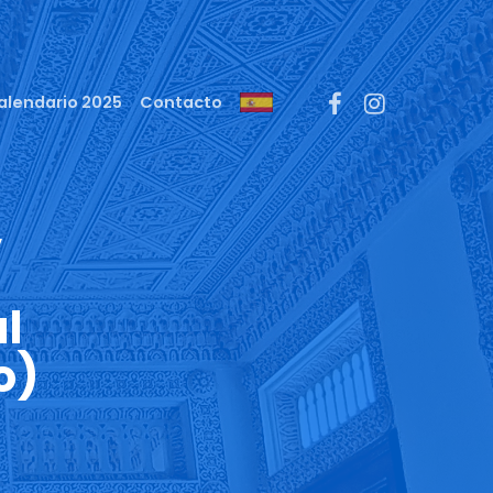
Menu
facebook
instagram
alendario 2025
Contacto
,
l
o)