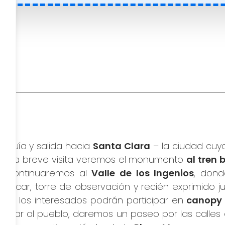
 guía y salida hacia
Santa Clara
– la ciudad cuy
te una breve visita veremos el monumento
al tren 
). Continuaremos al
Valle de los Ingenios
, dond
zúcar, torre de observación y recién exprimido j
nde los interesados podrán participar en
canopy 
 llegar al pueblo, daremos un paseo por las call