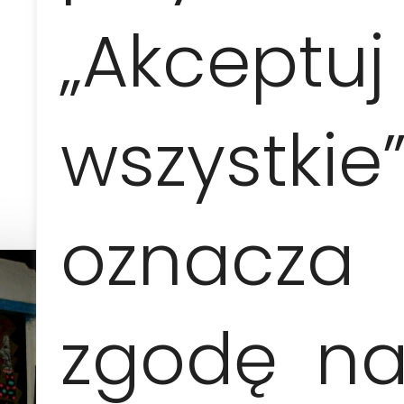
„Akceptuj
1 persona
2 personas
815 EUR /
455 EUR /
wszystkie
pers.
pers.
oznacza
zgodę n