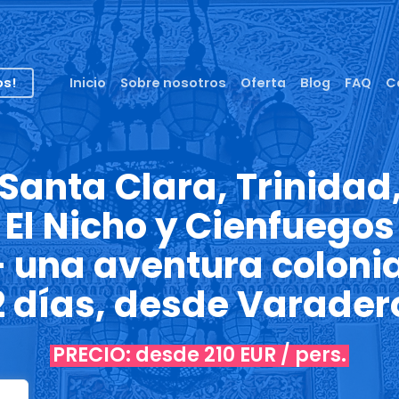
os!
Inicio
Sobre nosotros
Oferta
Blog
FAQ
C
Santa Clara, Trinidad
El Nicho y Cienfuegos
– una aventura colonia
2 días, desde Varader
PRECIO: desde 210 EUR / pers.