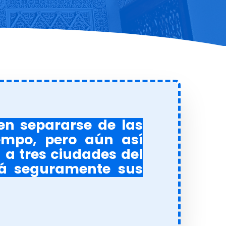
en separarse de las
empo, pero aún así
a a tres ciudades del
rá seguramente sus